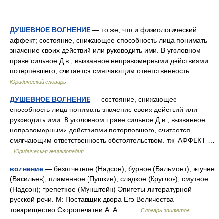
ДУШЕВНОЕ ВОЛНЕНИЕ
— то же, что и физиологический
аффект; состояние, снижающее способность лица понимать
значение своих действий или руководить ими. В уголовном
праве сильное Д.в., вызванное неправомерными действиями
потерпевшего, считается смягчающим ответственность …
Юридический словарь
ДУШЕВНОЕ ВОЛНЕНИЕ
— состояние, снижающее
способность лица понимать значение своих действий или
руководить ими. В уголовном праве сильное Д.в., вызванное
неправомерными действиями потерпевшего, считается
смягчающим ответственность обстоятельством. тж. АФФЕКТ …
Юридическая энциклопедия
волнение
— безотчетное (Надсон); бурное (Бальмонт); жгучее
(Васильев); пламенное (Пушкин); сладкое (Круглов); смутное
(Надсон); трепетное (Мунштейн) Эпитеты литературной
русской речи. М: Поставщик двора Его Величества
товарищество Скоропечатни А. А.… …
Словарь эпитетов